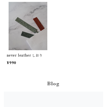
never leather しおり
¥990
Blog